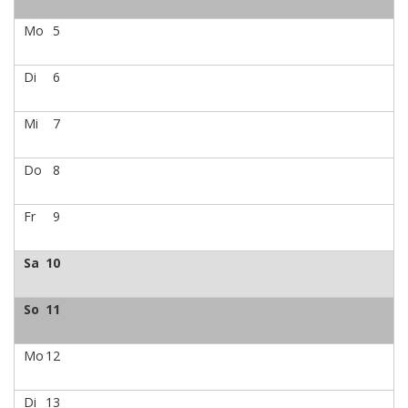
Mo
5
Di
6
Mi
7
Do
8
Fr
9
Sa
10
So
11
Mo
12
Di
13