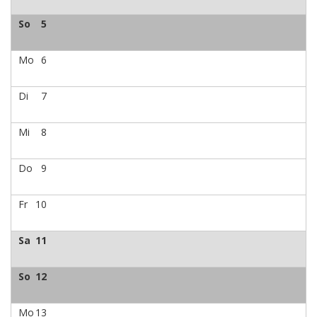
So
5
Mo
6
Di
7
Mi
8
Do
9
Fr
10
Sa
11
So
12
Mo
13