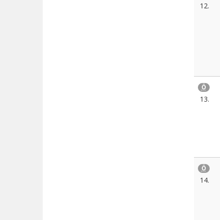
12.
Ö
13.
Ö
14.