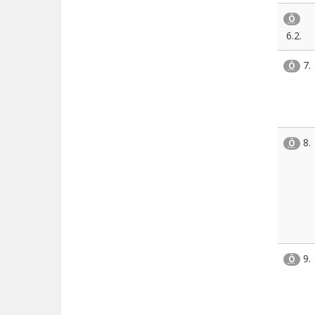
Ö
6.2.
7.
Ö
8.
Ö
9.
Ö