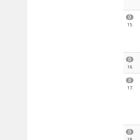
Ö
15.
Ö
16.
Ö
17.
Ö
18.