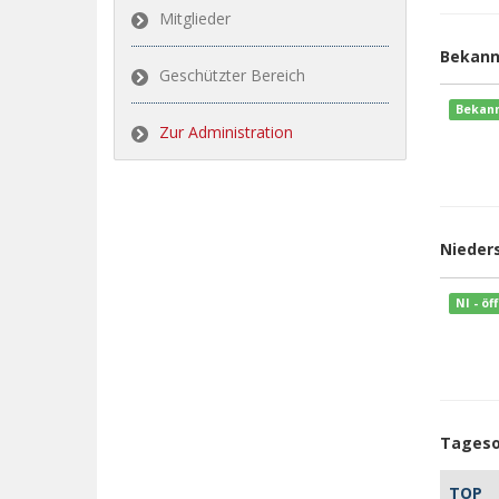
Mitglieder
Bekann
Geschützter Bereich
Bekan
Zur Administration
Nieders
NI - öf
Tageso
TOP